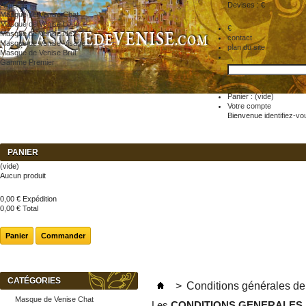
Accueil
Devises : €
Masque de Venise Chat
Masque de Venise Loup
€
Masque de Venise Nez
contact
Masque de Venise Visage
plan du site
Masque de Venise Brut
Gamme Premier
Panier :
(vide)
Votre compte
Bienvenue
identifiez-vo
PANIER
(vide)
Aucun produit
0,00 €
Expédition
0,00 €
Total
Panier
Commander
CATÉGORIES
>
Conditions générales de
Masque de Venise Chat
Les
CONDITIONS GENERALES 