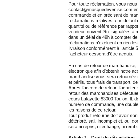
Pour toute réclamation, vous nous 
contact@masquedevenise.com en 
commande et en précisant de maniè
réclamations relatives à un défaut
quantité ou de référence par rappo
vendeur, doivent être signalées 
dans un délai de 48h à compter de
réclamations n’excluent en rien le
livraison conformément à l’article 5
l’acheteur cessera d’être acquis.
En cas de retour de marchandise, n
électronique afin d’obtenir notre ac
marchandise vous sera retournée ou
et périls, tous frais de transport,
Après l’accord de retour, l’acheteur 
retour des marchandises défectueu
cours Lafayette 83000 Toulon. IL do
numéro de commande, une double de 
les raisons de ce retour.
Tout produit retourné doit avoir so
détérioré, sali, incomplet et, ou, do
sera ni repris, ni échangé, ni remb
Article 7 – Droit de rétractation.