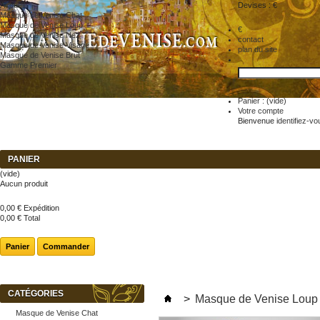
Accueil
Devises : €
Masque de Venise Chat
Masque de Venise Loup
€
Masque de Venise Nez
contact
Masque de Venise Visage
plan du site
Masque de Venise Brut
Gamme Premier
Panier :
(vide)
Votre compte
Bienvenue
identifiez-vo
PANIER
(vide)
Aucun produit
0,00 €
Expédition
0,00 €
Total
Panier
Commander
CATÉGORIES
>
Masque de Venise Loup
Masque de Venise Chat