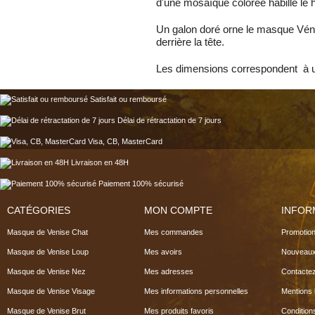
d'une mosaïque colorée habille le 
Un galon doré orne le masque Véni
derrière la tête.
Les dimensions correspondent 
Satisfait ou remboursé
Délai de rétractation de 7 jours
Visa, CB, MasterCard
Livraison en 48H
Paiement 100% sécurisé
CATÉGORIES
MON COMPTE
INFOR
Masque de Venise Chat
Mes commandes
Promotio
Masque de Venise Loup
Mes avoirs
Nouveaux
Masque de Venise Nez
Mes adresses
Contacte
Masque de Venise Visage
Mes informations personnelles
Mentions 
Masque de Venise Brut
Mes produits favoris
Condition