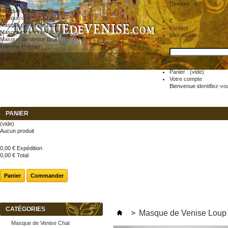
Accueil
Devises : €
Masque de Venise Chat
Masque de Venise Loup
€
Masque de Venise Nez
contact
Masque de Venise Visage
plan du site
Masque de Venise Brut
Gamme Premier
Panier :
(vide)
Votre compte
Bienvenue
identifiez-vo
PANIER
(vide)
Aucun produit
0,00 €
Expédition
0,00 €
Total
Panier
Commander
CATÉGORIES
>
Masque de Venise Loup
Masque de Venise Chat