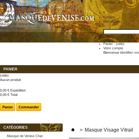
Accueil
Devises : €
Masque de Venise Chat
Masque de Venise Loup
€
Masque de Venise Nez
contact
Masque de Venise Visage
plan du site
Masque de Venise Brut
Gamme Premier
Panier :
(vide)
Votre compte
Bienvenue
identifiez-vo
PANIER
(vide)
Aucun produit
0,00 €
Expédition
0,00 €
Total
Panier
Commander
CATÉGORIES
>
Masque Visage Vitrail
Masque de Venise Chat