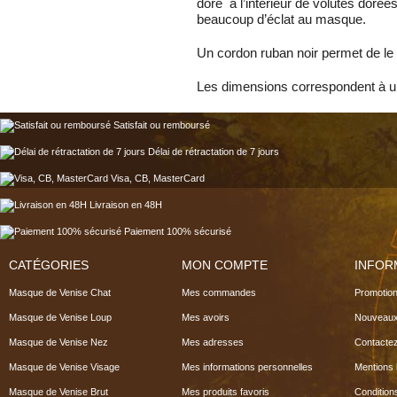
doré à l’intérieur de volutes dorées 
beaucoup d’éclat au masque.
Un cordon ruban noir permet de le n
Les dimensions correspondent à
Satisfait ou remboursé
Délai de rétractation de 7 jours
Visa, CB, MasterCard
Livraison en 48H
Paiement 100% sécurisé
CATÉGORIES
MON COMPTE
INFOR
Masque de Venise Chat
Mes commandes
Promotio
Masque de Venise Loup
Mes avoirs
Nouveaux
Masque de Venise Nez
Mes adresses
Contacte
Masque de Venise Visage
Mes informations personnelles
Mentions 
Masque de Venise Brut
Mes produits favoris
Condition