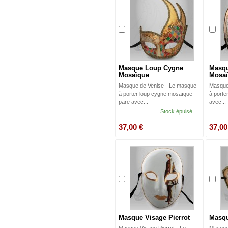
Masque Loup Cygne
Masq
Mosaïque
Mosa
Masque de Venise - Le masque
Masque
à porter loup cygne mosaïque
à porte
pare avec...
avec...
Stock épuisé
37,00 €
37,00
Masque Visage Pierrot
Masqu